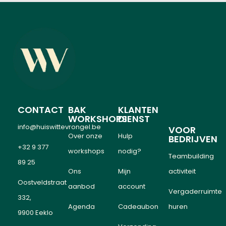
CONTACT
BAK
KLANTEN
WORKSHOPS
DIENST
info@huiswittevrongel.be
VOOR
Over onze
Hulp
BEDRIJVEN
+32 9 377
workshops
nodig?
Teambuilding
89 25
Ons
Mijn
activiteit
Oostveldstraat
aanbod
account
Vergaderruimte
332,
Agenda
Cadeaubon
huren
9900 Eeklo